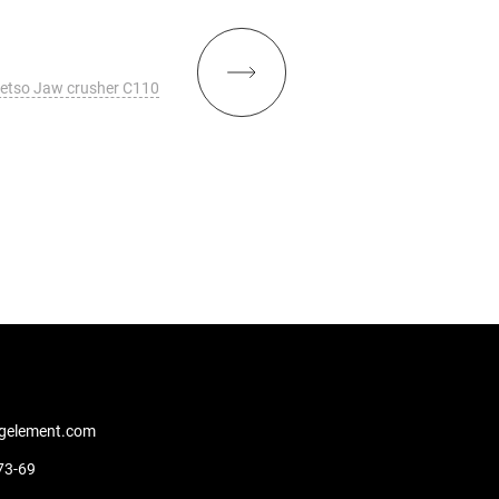
etso Jaw crusher C110
Metso Jaw crusher 
gelement.com
73-69