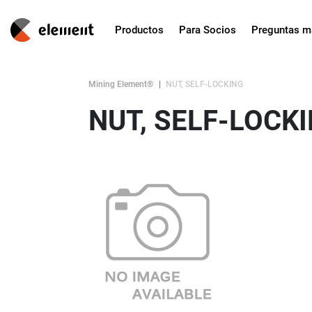
Productos
Para Socios
Preguntas m
Mining Element®
NUT, SELF-LOCKING
NUT, SELF-LOCK