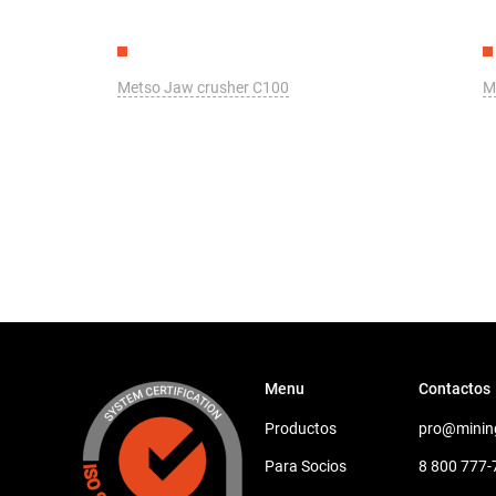
Metso Jaw crusher C100
M
Menu
Contactos
Productos
pro@minin
Para Socios
8 800 777-