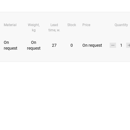
Material
Weight,
Lead
Stock
Price
Quantity
kg
time, w.
On
On
27
0
On request
request
request