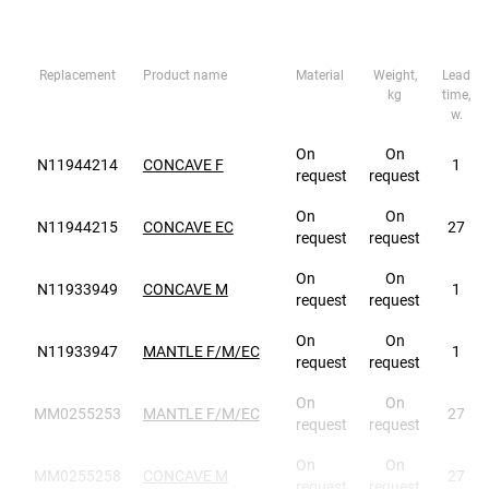
Replacement
Product name
Material
Weight,
Lead
kg
time,
w.
On
On
N11944214
CONCAVE F
1
request
request
On
On
N11944215
CONCAVE EC
27
request
request
On
On
N11933949
CONCAVE M
1
request
request
On
On
N11933947
MANTLE F/M/EC
1
request
request
On
On
MM0255253
MANTLE F/M/EC
27
request
request
On
On
MM0255258
CONCAVE M
27
request
request