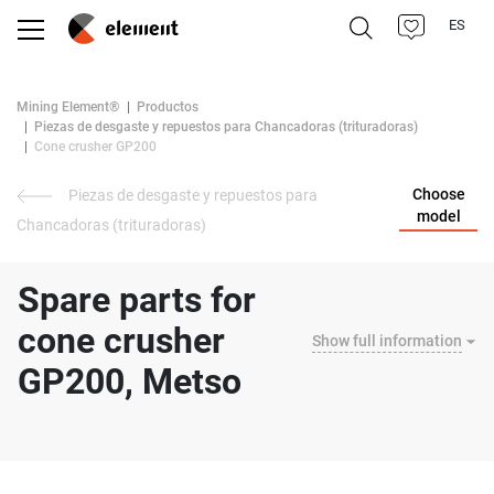
ES
Mining Element®
Productos
Piezas de desgaste y repuestos para Chancadoras (trituradoras)
Cone crusher GP200
Choose
Piezas de desgaste y repuestos para
model
Chancadoras (trituradoras)
Spare parts for
cone crusher
Show full information
GP200, Metso