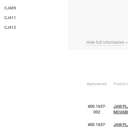
CJ409
CJ411
CJ412
CJ612
Hide full information
CJ613
CJ615
CJ815
Replacement
Product
400.1637-
JAW PL
002
MOVAB
400.1637-
JAW PL