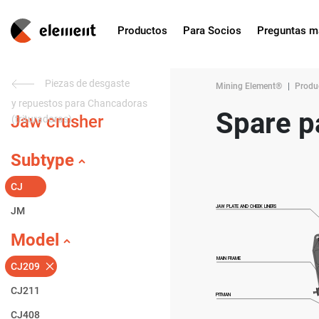
Productos
Para Socios
Preguntas m
Piezas de desgaste
Mining Element®
Produ
y repuestos para Chancadoras
Spare p
Jaw crusher
(trituradoras)
Subtype
CJ
JM
Model
CJ209
CJ211
CJ408