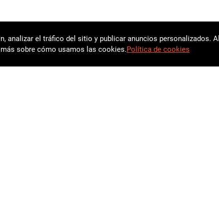
 analizar el tráfico del sitio y publicar anuncios personalizados. 
ea más sobre cómo usamos las cookies.
Política de cookies
Menu
Contactos
Productos
pro@minin
Para Socios
8 800 777-