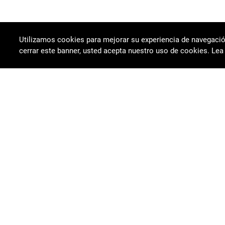
Utilizamos cookies para mejorar su experiencia de navegación,
cerrar este banner, usted acepta nuestro uso de cookies. L
Element Group no posee ni representa ninguna de las marcas aquí
estipuladas. Los repuestos y componentes son completamente
intercambiables con piezas de equipos señalados. Proporcionado