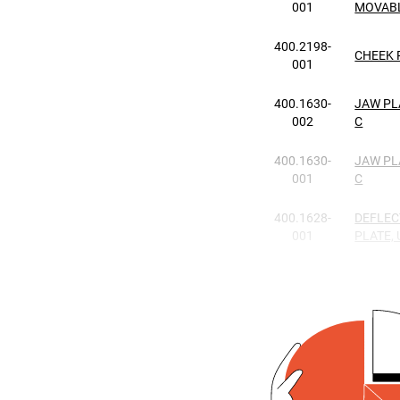
001
MOVAB
400.2198-
CHEEK 
001
400.1630-
JAW PL
002
C
400.1630-
JAW PL
001
C
400.1628-
DEFLE
001
PLATE,