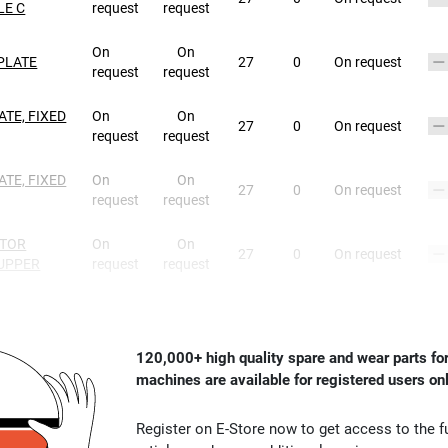
LE C
request
request
On
On
PLATE
27
0
On request
request
request
ATE, FIXED
On
On
27
0
On request
request
request
ATE, FIXED
On
On
27
0
On request
request
request
CTOR
On
On
27
0
On request
 UPPER
request
request
120,000+ high quality spare and wear parts for
machines are available for registered users on
Register on E-Store now to get access to the fu