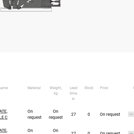
 name
Material
Weight,
Lead
Stock
Price
kg
time,
w.
ATE,
On
On
27
0
On request
LE C
request
request
ATE,
On
On
27
0
On request