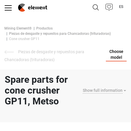
ES
Mining Element®
Productos
Piezas de desgaste y repuestos para Chancadoras (trituradoras)
Cone crusher GP11
Choose
Piezas de desgaste y repuestos para
model
Chancadoras (trituradoras)
Spare parts for
cone crusher
Show full information
GP11, Metso