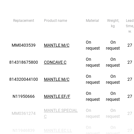
Replacement
Product name
Material
Weight,
Lead
kg
time,
w.
On
On
MM0403539
MANTLE M/C
27
request
request
On
On
814318675800
CONCAVE C
27
request
request
On
On
814320044100
MANTLE M/C
27
request
request
On
On
N11950666
MANTLE EF/F
27
request
request
MANTLE SPECIAL
On
On
MM0361274
27
C
request
request
On
On
N11946839
MANTLE EC LL
27
request
request