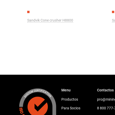
Sandvik Cone crusher H8800
S
Menu
Contactos
Productos
pro@minin
Para Socios
8 800 777-