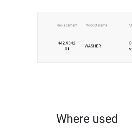
Replacement
Product name
M
442.9342-
O
WASHER
01
r
Where used