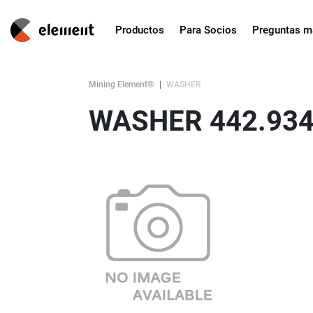
Productos
Para Socios
Preguntas m
Mining Element®
WASHER
WASHER 442.934