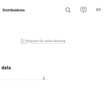
ES
Distribuidores
Request for sales drawing
 data
2...