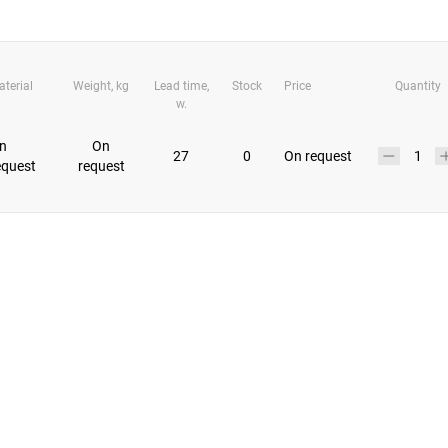
aterial
Weight, kg
Lead time,
Stock
Price
Quantity
w.
n
On
27
0
On request
equest
request