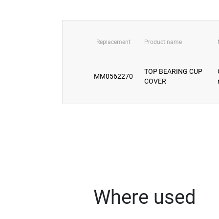
Replacement
Product name
TOP BEARING CUP
MM0562270
COVER
Where used