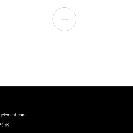
gelement.com
73-69