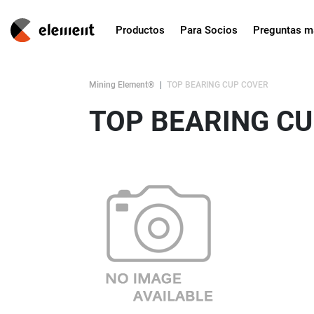
Productos
Para Socios
Preguntas m
Mining Element®
TOP BEARING CUP COVER
TOP BEARING C