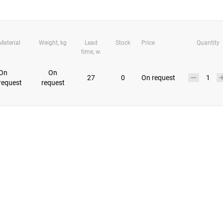
Material
Weight, kg
Lead
Stock
Price
Quantity
time, w.
On
On
27
0
On request
request
request