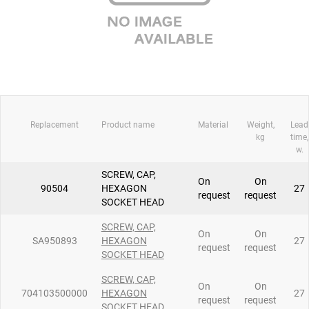
Replacement
Product name
Material
Weight,
Lead
kg
time,
w.
SCREW, CAP,
On
On
90504
HEXAGON
27
request
request
SOCKET HEAD
SCREW, CAP,
On
On
SA950893
HEXAGON
27
request
request
SOCKET HEAD
SCREW, CAP,
On
On
704103500000
HEXAGON
27
request
request
SOCKET HEAD