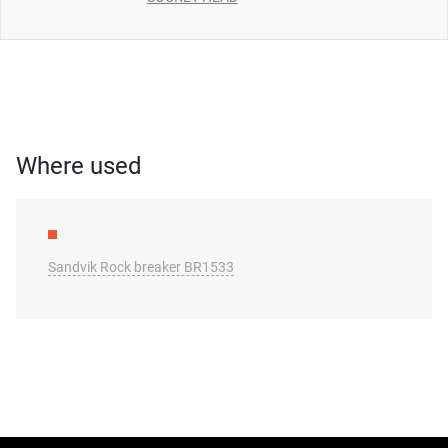
Where used
Sandvik Rock breaker BR1533