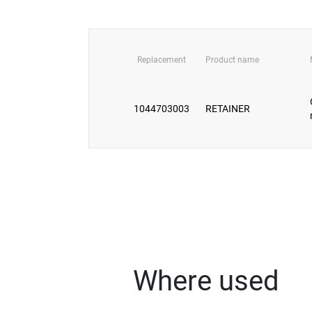
Replacement
Product name
1044703003
RETAINER
Where used