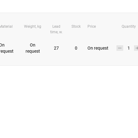
Material
Weight, kg
Lead
Stock
Price
Quantity
time, w.
On
On
27
0
On request
request
request