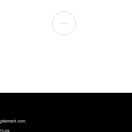
gelement.com
73-69