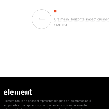
Uralmash Horizontal impact crusher
SMD75A
Element Group no posee ni representa ninguna de las marcas aquí
estipuladas. Los repuestos y componentes son completamente