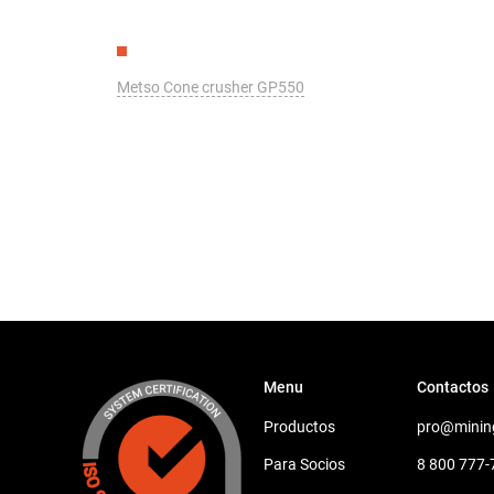
Metso Cone crusher GP550
Menu
Contactos
Productos
pro@minin
Para Socios
8 800 777-