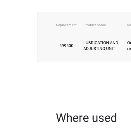
Replacement
Product name
Ma
LUBRICATION AND
O
599500
ADJUSTING UNIT
r
Where used