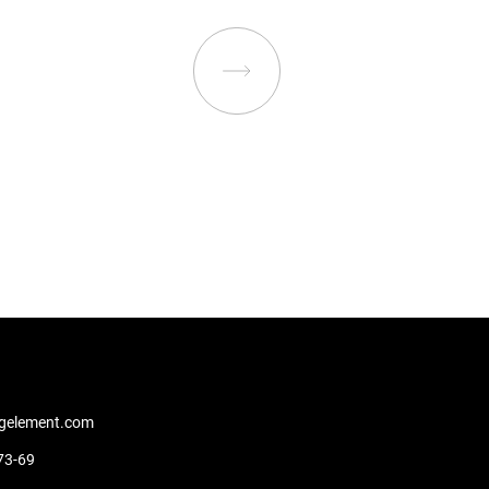
gelement.com
73-69