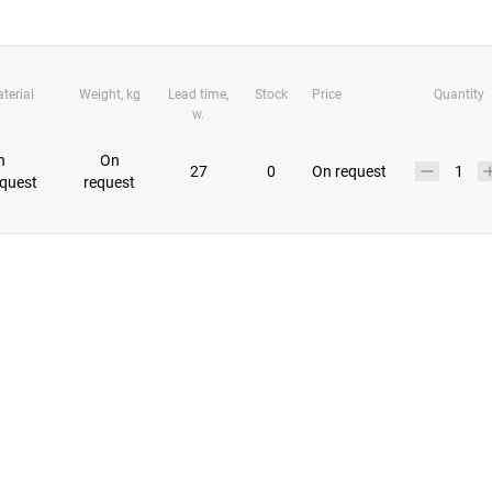
terial
Weight, kg
Lead time,
Stock
Price
Quantity
w.
n
On
27
0
On request
equest
request