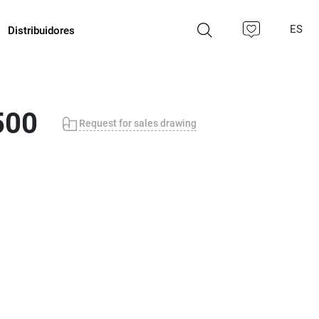
ES
Distribuidores
500
Request for sales drawing