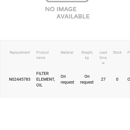
Replacement
Product
Material
Weight,
Lead
Stock
P
name
kg
time,
w.
FILTER
On
On
N02445783
ELEMENT,
27
0
O
request
request
OIL