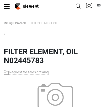
ES
Mining Element®
FILTER ELEMENT, OIL
FILTER ELEMENT, OIL
N02445783
Request for sales drawing