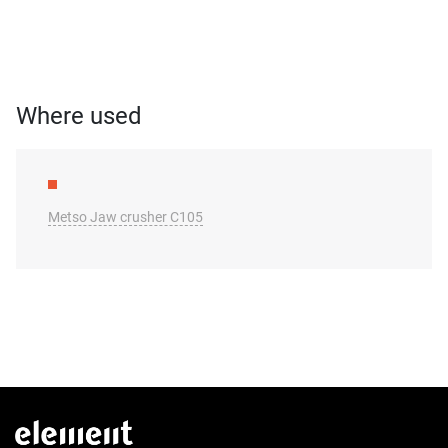
Where used
Metso Jaw crusher C105