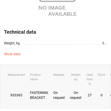
Technical data
Weight, kg
3...
Show data
Replacement
Product
Material
Weight,
Lead
Stock
name
kg
time,
w.
FASTENING
On
On
933365
27
0
BRACKET
request
request