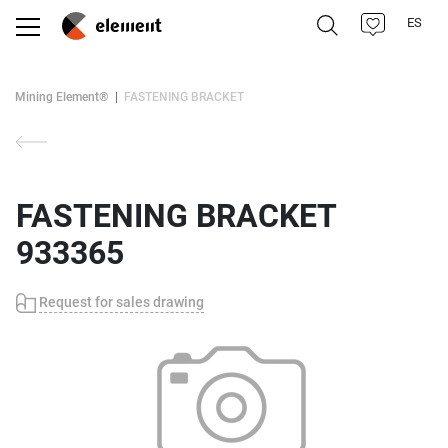
ES
Mining Element®
FASTENING BRACKET
FASTENING BRACKET
933365
Request for sales drawing