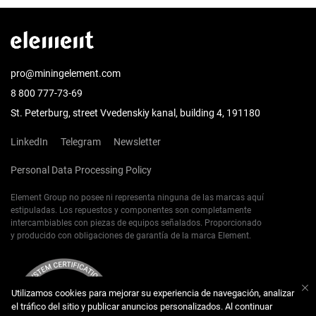
pro@miningelement.com
8 800 777-73-69
St. Peterburg, street Vvedenskiy kanal, building 4, 191180
LinkedIn
Telegram
Newsletter
Personal Data Processing Policy
Element Group no posee ni representa ninguna de las marcas aquí
estipuladas. Los repuestos y componentes son completamente
intercambiables con piezas de equipos señalados. Proporcionado
y producido con obligaciones de garantía de la marca Element.
Utilizamos cookies para mejorar su experiencia de navegación, analizar
el tráfico del sitio y publicar anuncios personalizados. Al continuar