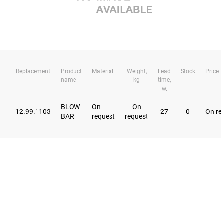
Replacement
Product
Material
Weight,
Lead
Stock
Price
name
kg
time,
w.
BLOW
On
On
12.99.1103
27
0
On r
BAR
request
request