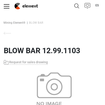
ES
Mining Element®
BLOW BAR
BLOW BAR 12.99.1103
Request for sales drawing