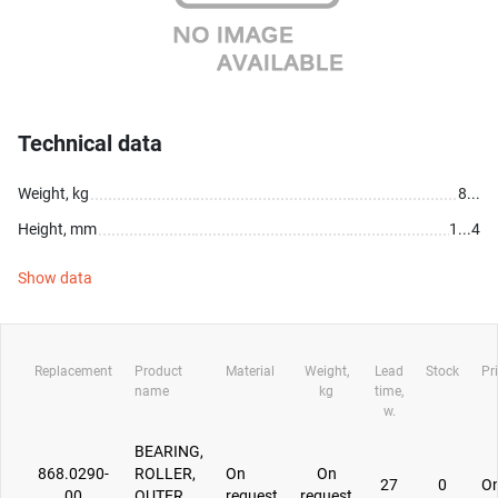
Technical data
Weight, kg
8...
Height, mm
1...4
Show data
Replacement
Product
Material
Weight,
Lead
Stock
Pr
name
kg
time,
w.
BEARING,
868.0290-
ROLLER,
On
On
27
0
On
00
OUTER
request
request