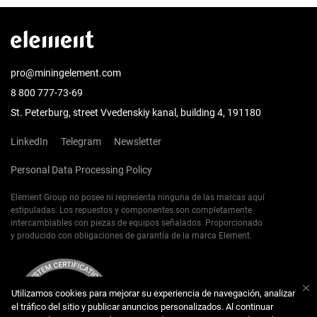
pro@miningelement.com
8 800 777-73-69
St. Peterburg, street Vvedenskiy kanal, building 4, 191180
LinkedIn
Telegram
Newsletter
Personal Data Processing Policy
Element Group no posee ni representa ninguna de las marcas aquí
estipuladas. Los repuestos y componentes son completamente
intercambiables con piezas de equipos señalados. Proporcionado
y producido con obligaciones de garantía de la marca Element.
Utilizamos cookies para mejorar su experiencia de navegación, analizar
el tráfico del sitio y publicar anuncios personalizados. Al continuar